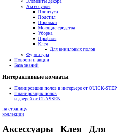
Элементы декора
Аксессуары
Плинтуса
Подстил
Порожки
Mоющие средства
Уборка
Профиля
Клея
Для виниловых полов
Фурнитура
Новости и акции
База знаний
Интерактивные комнаты
Планировщик полов в интерьере от QUICK-STEP
Планировщик полов
и дверей от CLASSEN
на страницу
коллекции
Аксессуары
Клея
Для