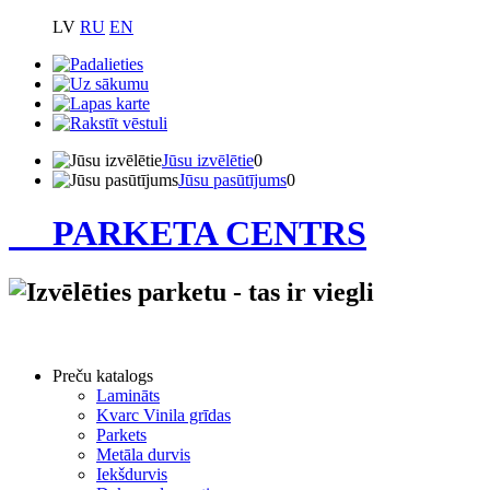
LV
RU
EN
Jūsu izvēlētie
0
Jūsu pasūtījums
0
PARKETA CENTRS
Preču katalogs
Lamināts
Kvarc Vinila grīdas
Parkets
Metāla durvis
Iekšdurvis