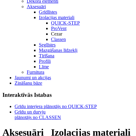
Dekora elementi
Aksesuāri
Grīdlīstes
Izolacijas materiali
QUICK-STEP
ProVent
Cezar
Classen
Seglīstes
Mazgāšanas līdzekļi
Tīrīšana
Profili
Līme
Furnitura
Jaunumi un akcijas
Zināšanu bāze
Interaktīvās Istabas
Grīdu interjera plānotājs no QUICK-STEP
Grīdu un durvju
plānotājs no CLASSEN
Aksesuāri
Izolacijas materiali