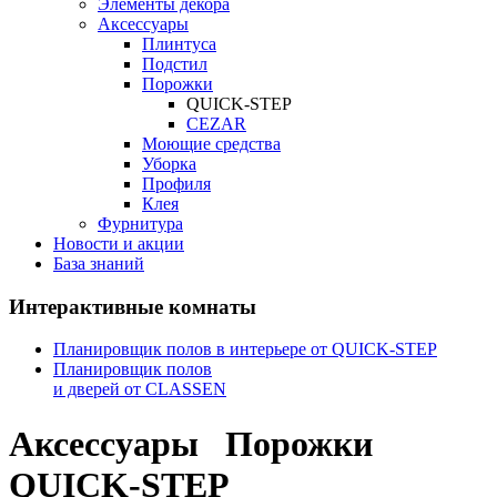
Элементы декора
Аксессуары
Плинтуса
Подстил
Порожки
QUICK-STEP
CEZAR
Mоющие средства
Уборка
Профиля
Клея
Фурнитура
Новости и акции
База знаний
Интерактивные комнаты
Планировщик полов в интерьере от QUICK-STEP
Планировщик полов
и дверей от CLASSEN
Аксессуары
Порожки
QUICK-STEP