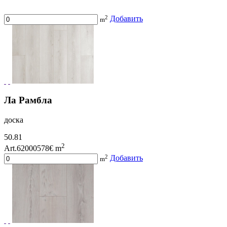
2
Добавить
m
Ла Рамбла
доска
50.81
2
Art.62000578
€ m
2
Добавить
m