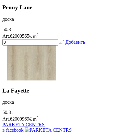
Penny Lane
доска
50.81
2
Art.62000565
€ m
2
Добавить
m
La Fayette
доска
50.81
2
Art.62000969
€ m
PARKETA CENTRS
в facebook