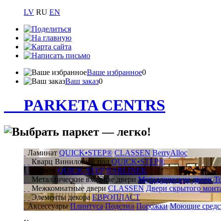
LV
RU
EN
Ваше избранное
0
Ваш заказ
0
PARKETA CENTRS
Ламинат
QUICK•STEP®
CLASSEN
BerryAlloc
Кварц Виниловый пол
QUICK•STEP®
Паркет
QUICK-STEP
BARLINEK
Металлические входные двери
Металлические двери T
Межкомнатные двери
CLASSEN
Двери скрытого монта
Элементы декора
ЕВРОПЛАСТ
Аксессуары
Плинтуса
Подстил
Порожки
Mоющие средс