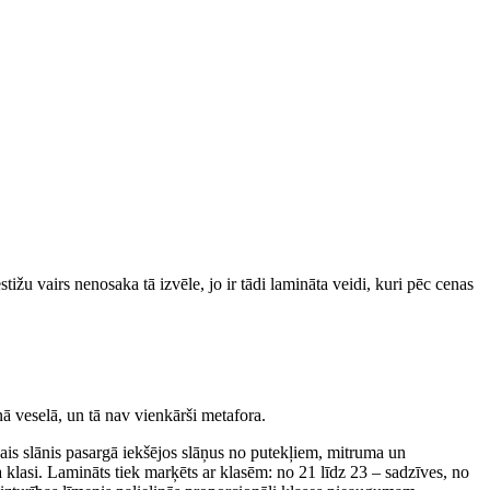
ižu vairs nenosaka tā izvēle, jo ir tādi lamināta veidi, kuri pēc cenas
nā veselā, un tā nav vienkārši metafora.
is slānis pasargā iekšējos slāņus no putekļiem, mitruma un
 klasi. Lamināts tiek marķēts ar klasēm: no 21 līdz 23 – sadzīves, no