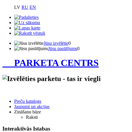
LV
RU
EN
Jūsu izvēlētie
0
Jūsu pasūtījums
0
PARKETA CENTRS
Preču katalogs
Jaunumi un akcijas
Zināšanu bāze
Raksti
Interaktīvās Istabas