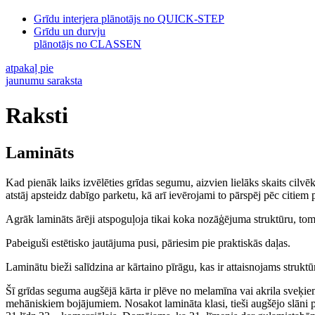
Grīdu interjera plānotājs no QUICK-STEP
Grīdu un durvju
plānotājs no CLASSEN
atpakaļ pie
jaunumu saraksta
Raksti
Lamināts
Kad pienāk laiks izvēlēties grīdas segumu, aizvien lielāks skaits cilvē
atstāj apsteidz dabīgo parketu, kā arī ievērojami to pārspēj pēc citiem
Agrāk lamināts ārēji atspoguļoja tikai koka nozāģējuma struktūru, tom
Pabeiguši estētisko jautājuma pusi, pāriesim pie praktiskās daļas.
Laminātu bieži salīdzina ar kārtaino pīrāgu, kas ir attaisnojams struktū
Šī grīdas seguma augšējā kārta ir plēve no melamīna vai akrila sveķi
mehāniskiem bojājumiem. Nosakot lamināta klasi, tieši augšējo slāni p