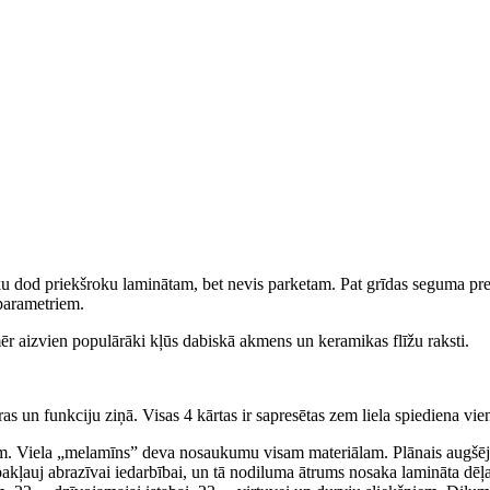
ku dod priekšroku laminātam, bet nevis parketam. Pat grīdas seguma prest
 parametriem.
ēr aizvien populārāki kļūs dabiskā akmens un keramikas flīžu raksti.
ras un funkciju ziņā. Visas 4 kārtas ir sapresētas zem liela spiediena vie
em. Viela „melamīns” deva nosaukumu visam materiālam. Plānais augšēja
akļauj abrazīvai iedarbībai, un tā nodiluma ātrums nosaka lamināta dēļa