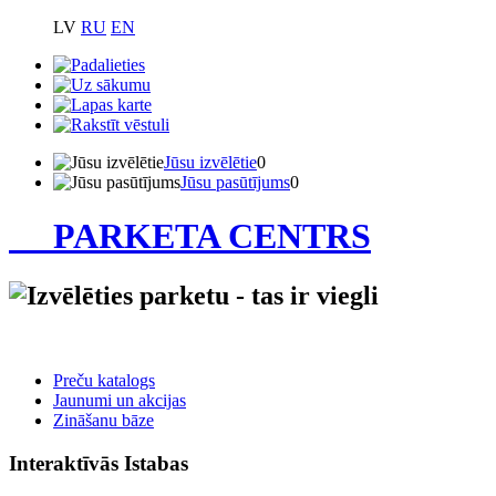
LV
RU
EN
Jūsu izvēlētie
0
Jūsu pasūtījums
0
PARKETA CENTRS
Preču katalogs
Jaunumi un akcijas
Zināšanu bāze
Interaktīvās Istabas